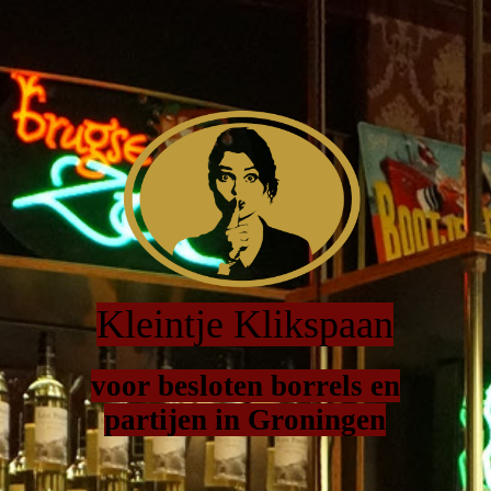
Kleintje Klikspaan
voor besloten borrels en
partijen in Groningen