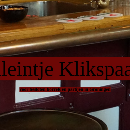
leintje Klikspa
voor besloten borrels en partijen in Groningen