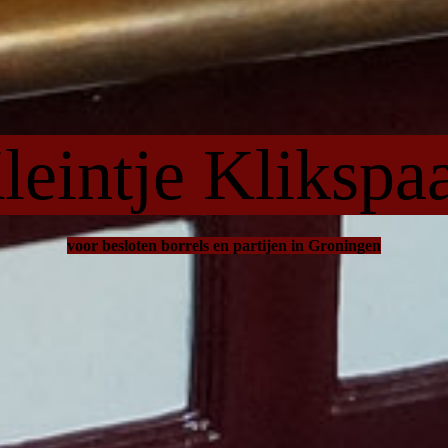
leintje Klikspa
voor besloten borrels en partijen in Groningen