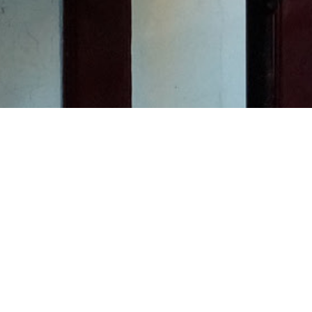
CONTACT MET KLEINTJE KLIKSPAAN
WHATSAPP
Wij hebben een speciaal telefoonnummer voor 
LET OP: dit nummer kan niet 'normaal' gebeld w
TELEFOON
Het reserveren van een datum of opvragen van me