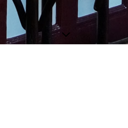
WhatsApp:
01 33 00 37 21
. App ons voor meer informatie, vragen en res
orden, alleen via WhatsApp!
er informatie kan alleen via de website, mail of WhatsApp.